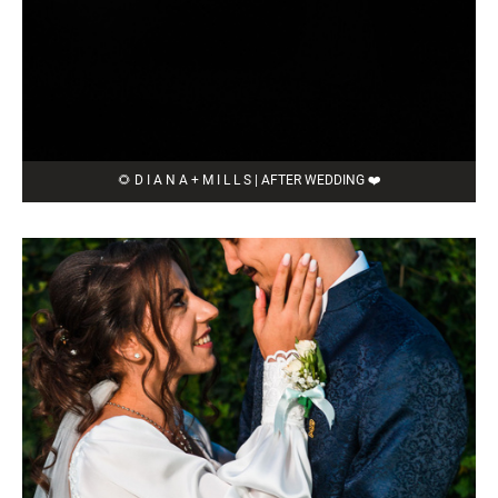
🌻 D I A N A + M I L L S | AFTER WEDDING ❤️