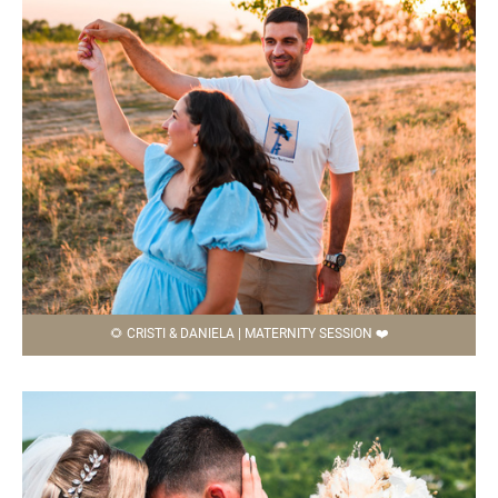
🌻 CRISTI & DANIELA | MATERNITY SESSION ❤️