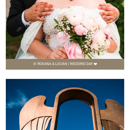
🌻 ROXANA & LUCIAN | WEDDING DAY ❤️