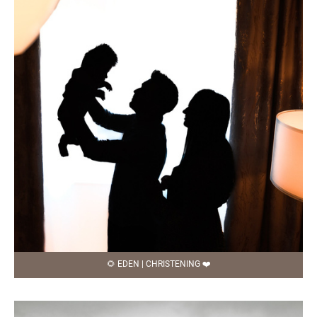
🌻 EDEN | CHRISTENING ❤️