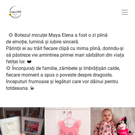
🌻 Botezul micuței Maya Elena a fost o zi plină
de emoție, lumină și iubire sinceră.
Părinții ei au trăit fiecare clipă cu inima plină, dorindu-și
să păstreze vie amintirea primei mari sărbători din viața
fetiței lor. ❤️
🌻 Înconjurați de familie, zâmbete și îmbrățișări calde,
fiecare moment a spus o poveste despre dragoste,
începuturi frumoase și legături care vor dăinui pentru
totdeauna. 💫