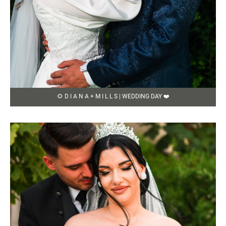
🌻 D I A N A + M I L L S | WEDDING DAY ❤️